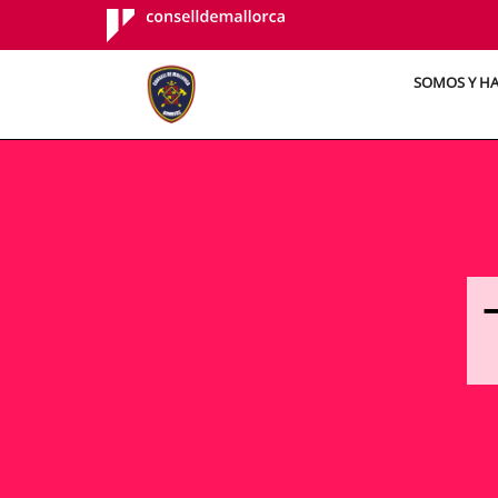
Consell de
Mallorca
SOMOS Y H