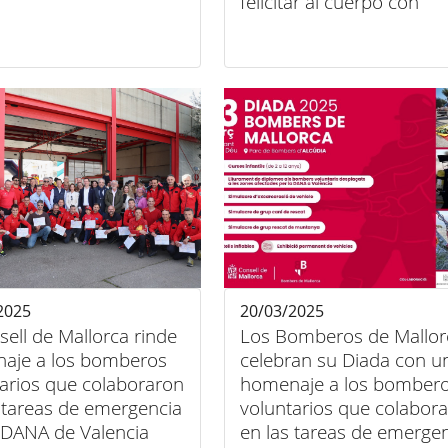
felicitar al cuerpo con
motivo de las fiestas de
Pascua
2025
20/03/2025
sell de Mallorca rinde
Los Bomberos de Mallor
aje a los bomberos
celebran su Diada con u
tarios que colaboraron
homenaje a los bomber
 tareas de emergencia
voluntarios que colabor
a DANA de Valencia
en las tareas de emerge