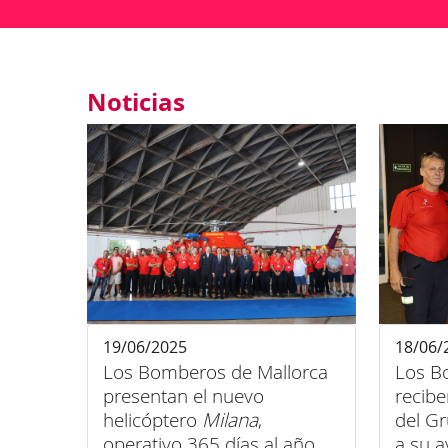
Noticias
19/06/2025
18/06/
Los Bomberos de Mallorca
Los B
presentan el nuevo
recibe
helicóptero
Milana
,
del G
operativo 365 días al año
a su 