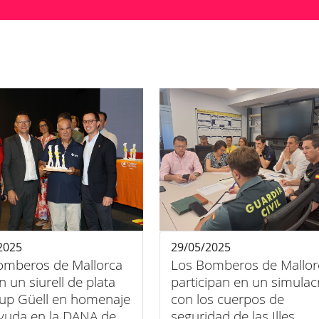
2025
29/05/2025
omberos de Mallorca
Los Bomberos de Mallor
n un siurell de plata
participan en un simulac
rup Güell en homenaje
con los cuerpos de
ayuda en la DANA de
seguridad de las Illes