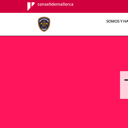
Consell de
Mallorca
SOMOS Y H