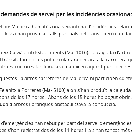
demandes de servei per les incidències ocasionad
ell de Mallorca han atès una seixantena d'incidències relac
at lleus i han provocat talls puntuals del trànsit però cap d
ix Calvià amb Establiments (Ma- 1016). La caiguda d'arbres 
 trànsit. Tampoc es pot circular ara per ara a la carretera
nfraestructures fan feina ara mateix en aquest punt per rest
uestes i a altres carreteres de Mallorca hi participen 40 ef
Felanitx a Porreres (Ma- 5100) a on s’han produït la caiguda 
 abans de les 17 hores. Abans de les 15 hores ha pogut obrir 
guda d'arbres i branques obstaculitzava la conducció.
s d’emergències han rebut per part del servei d’emergències
es s’han registrat des de les 11 hores i ja s’han tancat més d