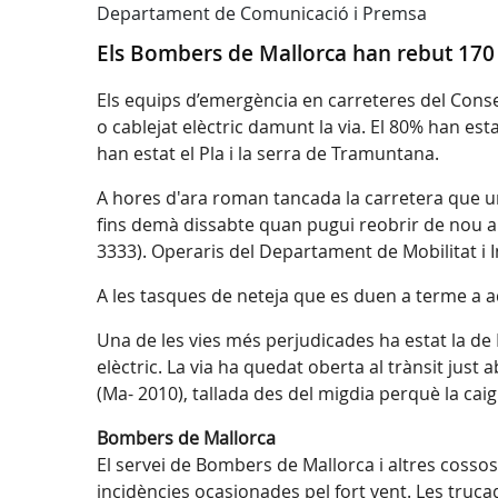
Departament de Comunicació i Premsa
Els Bombers de Mallorca han rebut 170 
Els equips d’emergència en carreteres del Cons
o cablejat elèctric damunt la via. El 80% han est
han estat el Pla i la serra de Tramuntana.
A hores d'ara roman tancada la carretera que une
fins demà dissabte quan pugui reobrir de nou al
3333). Operaris del Departament de Mobilitat i I
A les tasques de neteja que es duen a terme a aq
Una de les vies més perjudicades ha estat la de 
elèctric. La via ha quedat oberta al trànsit just
(Ma- 2010), tallada des del migdia perquè la cai
Bombers de Mallorca
El servei de Bombers de Mallorca i altres cosso
incidències ocasionades pel fort vent. Les trucad