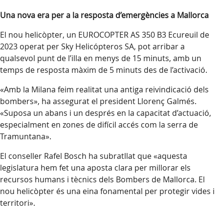
Una nova era per a la resposta d’emergències a Mallorca
El nou helicòpter, un EUROCOPTER AS 350 B3 Ecureuil de
2023 operat per Sky Helicópteros SA, pot arribar a
qualsevol punt de l’illa en menys de 15 minuts, amb un
temps de resposta màxim de 5 minuts des de l’activació.
«Amb la Milana feim realitat una antiga reivindicació dels
bombers», ha assegurat el president Llorenç Galmés.
«Suposa un abans i un després en la capacitat d’actuació,
especialment en zones de difícil accés com la serra de
Tramuntana».
El conseller Rafel Bosch ha subratllat que «aquesta
legislatura hem fet una aposta clara per millorar els
recursos humans i tècnics dels Bombers de Mallorca. El
nou helicòpter és una eina fonamental per protegir vides i
territori».